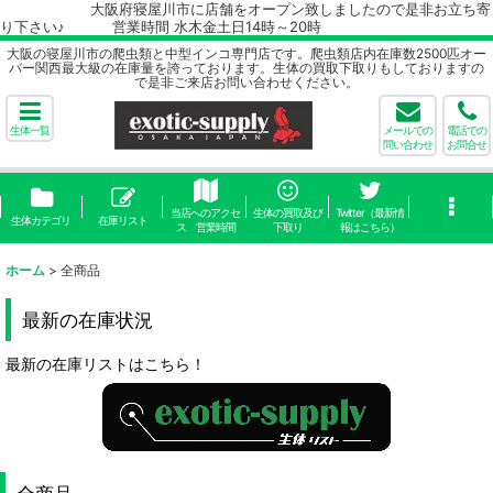
大阪府寝屋川市に店舗をオープン致しましたので是非お立ち寄
り下さい♪ 営業時間 水木金土日14時～20時
大阪の寝屋川市の爬虫類と中型インコ専門店です。爬虫類店内在庫数2500匹オー
バー関西最大級の在庫量を誇っております。生体の買取下取りもしておりますの
で是非ご来店お問い合わせください。
生体一覧
メールでの
電話での
問い合わせ
お問合せ
当店へのアクセ
生体の買取及び
Twitter（最新情
生体カテゴリ
在庫リスト
ス 営業時間
下取り
報はこちら）
ホーム
>
全商品
最新の在庫状況
最新の在庫リストはこちら！