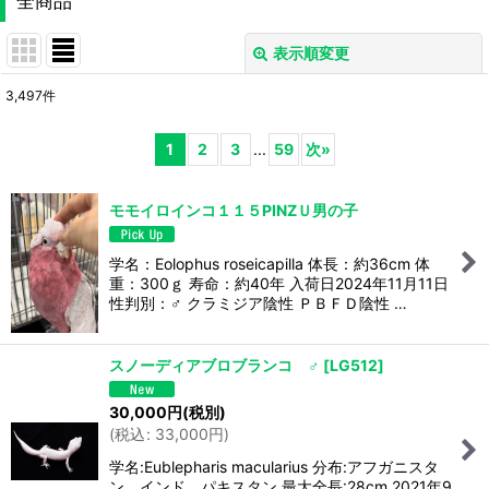
全商品
表示順変更
閉じる
3,497
件
表示数
:
1
2
3
...
59
次
»
並び順
:
モモイロインコ１１５PINZＵ男の子
絞り込む
学名：Eolophus roseicapilla 体長：約36cm 体
重：300ｇ 寿命：約40年 入荷日2024年11月11日
性判別：♂ クラミジア陰性 ＰＢＦＤ陰性 …
スノーディアブロブランコ ♂
[
LG512
]
30,000
円
(税別)
(
税込
:
33,000
円
)
学名:Eublepharis macularius 分布:アフガニスタ
ン、インド、パキスタン 最大全長:28cm 2021年9