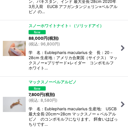
ン、パキスタン、インド 最大全長:28cm 2020年
3月入荷 EUCB アフガンタンジェリン×ベルアル
ビノ の…
スノーホワイトナイト♀（ソリッドアイ）
88,000
円
(税別)
(
税込
:
96,800
円
)
学 名：Eublepharis macularius 全 長：20－
28cm 生産地：アメリカ合衆国（サイクス） マッ
クスノー×ブリザード×レイダー コンボモルフ
ホワイト…
マックスノーベルアルビノ
7,800
円
(税別)
(
税込
:
8,580
円
)
学 名：Eublepharis macularius 生産地: USCB
最大全長:20cm〜28cm マックスノー＋ベルアル
ビノ のコンボモルフになります。 餌食いはばっ
ちりです…