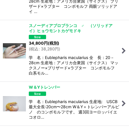
28cm 生産地：アメリカ合衆国（サイクス） ブリ
ザード×ラプター コンボモルフ 両眼ソリッドア
イ …
スノーディアブロブランコ ♂ （ソリッドア
イ）ヒョウモントカゲモドキ
34,800
円
(税別)
(
税込
:
38,280
円
)
学 名：Eublepharis macularius 全 長：20－
28cm 生産地：アメリカ合衆国（サイクス） マッ
クスノー×ブリザード×ラプター コンボモルフ
白系モル…
W＆Yトレンパー
学 名：Eublepharis macularius 生産地: USCB
最大全長:20cm〜28cm W＆Y＋トレンパーアルビ
ノ のコンボモルフです。 週3回ヨーロッパイエ
コオロ…