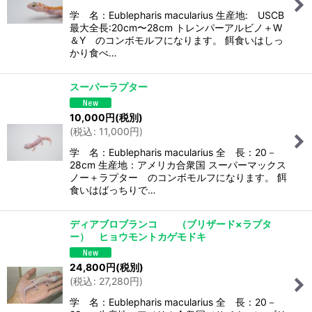
学 名：Eublepharis macularius 生産地: USCB
最大全長:20cm〜28cm トレンパーアルビノ＋W
＆Y のコンボモルフになります。 餌食いはしっ
かり食べ…
スーパーラプター
10,000
円
(税別)
(
税込
:
11,000
円
)
学 名：Eublepharis macularius 全 長：20－
28cm 生産地：アメリカ合衆国 スーパーマックス
ノー＋ラプター のコンボモルフになります。 餌
食いはばっちりで…
ディアブロブランコ （ブリザード×ラプタ
ー） ヒョウモントカゲモドキ
24,800
円
(税別)
(
税込
:
27,280
円
)
学 名：Eublepharis macularius 全 長：20－