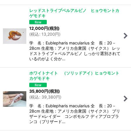
レッドストライプベルアルビノ ヒョウモントカ
ゲモドキ
12,000
円
(税別)
(
税込
:
13,200
円
)
学 名：Eublepharis macularius 全 長：20－
28cm 生産地：アメリカ合衆国（サイクス） レッ
ドストライプ＋ベルアルビノ しっかり選別されて
いるのがよく分か…
ホワイトナイト （ソリッドアイ）ヒョウモント
カゲモドキ
35,800
円
(税別)
(
税込
:
39,380
円
)
学 名：Eublepharis macularius 全 長：20－
28cm 生産地：アメリカ合衆国（サイクス） ブリ
ザード×レイダー コンボモルフ ディアブロブラ
ンコ（ブリザード…