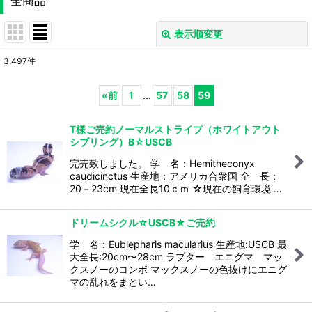
全商品
表示順変更
閉じる
3,497
件
表示数
:
«
前
1
...
57
58
59
並び順
:
T様ご売約ノーマルストライプ（ホワイトアウト
シブリング）B☆USCB
絞り込む
完売致しました。 学 名：Hemitheconyx
caudicinctus 生産地：アメリカ合衆国 全 長：
20－23cm 現在全長10ｃｍ ☆現在の飼育環境 …
ドリームシクル☆USCB★ご売約
学 名：Eublepharis macularius 生産地:USCB 最
大全長:20cm〜28cm ラプター エニグマ マッ
クスノーのコンボ マックスノーの色抜けにエニグ
マの乱れをまとい…