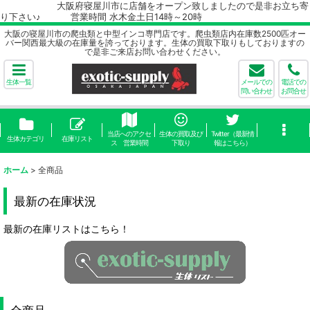
大阪府寝屋川市に店舗をオープン致しましたので是非お立ち寄
り下さい♪ 営業時間 水木金土日14時～20時
大阪の寝屋川市の爬虫類と中型インコ専門店です。爬虫類店内在庫数2500匹オー
バー関西最大級の在庫量を誇っております。生体の買取下取りもしておりますの
で是非ご来店お問い合わせください。
生体一覧
メールでの
電話での
問い合わせ
お問合せ
当店へのアクセ
生体の買取及び
Twitter（最新情
生体カテゴリ
在庫リスト
ス 営業時間
下取り
報はこちら）
ホーム
>
全商品
最新の在庫状況
最新の在庫リストはこちら！