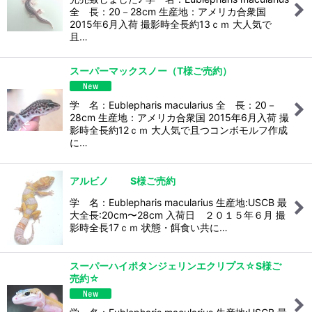
全 長：20－28cm 生産地：アメリカ合衆国
2015年6月入荷 撮影時全長約13ｃｍ 大人気で
且…
スーパーマックスノー（T様ご売約）
学 名：Eublepharis macularius 全 長：20－
28cm 生産地：アメリカ合衆国 2015年6月入荷 撮
影時全長約12ｃｍ 大人気で且つコンボモルフ作成
に…
アルビノ S様ご売約
学 名：Eublepharis macularius 生産地:USCB 最
大全長:20cm〜28cm 入荷日 ２０１５年６月 撮
影時全長17ｃｍ 状態・餌食い共に…
スーパーハイポタンジェリンエクリプス☆S様ご
売約☆