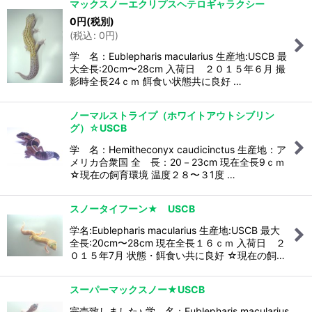
マックスノーエクリプスヘテロギャラクシー
0
円
(税別)
(
税込
:
0
円
)
学 名：Eublepharis macularius 生産地:USCB 最
大全長:20cm〜28cm 入荷日 ２０１５年６月 撮
影時全長24ｃｍ 餌食い状態共に良好 …
ノーマルストライプ（ホワイトアウトシブリン
グ）☆USCB
学 名：Hemitheconyx caudicinctus 生産地：ア
メリカ合衆国 全 長：20－23cm 現在全長9ｃｍ
☆現在の飼育環境 温度２８〜３1度 …
スノータイフーン★ USCB
学名:Eublepharis macularius 生産地:USCB 最大
全長:20cm〜28cm 現在全長１６ｃｍ 入荷日 ２
０１５年7月 状態・餌食い共に良好 ☆現在の飼…
スーパーマックスノー★USCB
完売致しました♪ 学 名：Eublepharis macularius