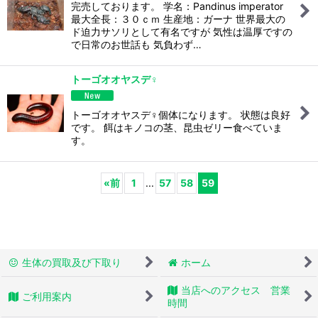
完売しております。 学名：Pandinus imperator
最大全長：３０ｃｍ 生産地：ガーナ 世界最大の
ド迫力サソリとして有名ですが 気性は温厚ですの
で日常のお世話も 気負わず…
トーゴオオヤスデ♀
トーゴオオヤスデ♀個体になります。 状態は良好
です。 餌はキノコの茎、昆虫ゼリー食べていま
す。
«
前
1
...
57
58
59
生体の買取及び下取り
ホーム
当店へのアクセス 営業
ご利用案内
時間