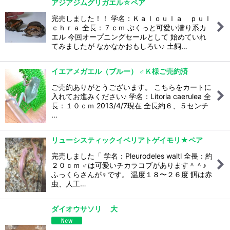
アジアジムグリガエル☆ペア
完売しました！！ 学名：Ｋａｌｏｕｌａ ｐｕｌ
ｃｈｒａ 全長：７ｃｍ ぷくっと可愛い潜り系カ
エル 今回オープニングセールとして 始めていれ
てみましたが なかなかおもしろい♪ 土飼…
イエアメガエル（ブルー） ♂Ｋ様ご売約済
ご売約ありがとうございます。 こちらをカートに
入れてお進みください♪ 学名：Litoria caerulea 全
長：１０ｃｍ 2013/4/7現在 全長約６、５センチ
…
リューシスティックイベリアトゲイモリ★ペア
完売しました「 学名：Pleurodeles waltl 全長：約
２０ｃｍ ♂は可愛いチカラコブがあります＾＾♪
ふっくらさんが♀です。 温度１８〜２６度 餌は赤
虫、人工…
ダイオウサソリ 大