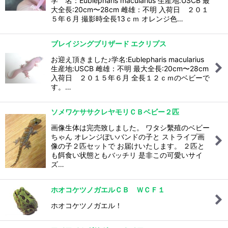
学 名：Eublepharis macularius 生産地:USCB 最
大全長:20cm〜28cm 雌雄：不明 入荷日 ２０１
５年６月 撮影時全長13ｃｍ オレンジ色…
ブレイジングブリザード エクリプス
お迎え頂きました♪学名:Eublepharis macularius
生産地:USCB 雌雄：不明 最大全長:20cm〜28cm
入荷日 ２０１５年６月 全長１２ｃｍのベビーで
す。…
ソメワケササクレヤモリＣＢベビー２匹
画像生体は完売致しました。 ワタシ繫殖のベビー
ちゃん オレンジぽいバンドの子と ストライプ画
像の子２匹セットで お届けいたします。 ２匹と
も餌食い状態ともバッチリ 是非この可愛いサイ
ズ…
ホオコケツノガエルＣＢ ＷＣＦ１
ホオコケツノガエル！