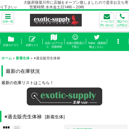
大阪府寝屋川市に店舗をオープン致しましたので是非お立ち寄
り下さい♪ 営業時間 水木金土日14時～20時
生体一覧
メールでの
電話での
問い合わせ
お問合せ
当店へのアクセ
生体の買取及び
Twitter（最新情
生体カテゴリ
在庫リスト
ス 営業時間
下取り
報はこちら）
ホーム
>
新着生体
>
※過去販売生体禄
最新の在庫状況
最新の在庫リストはこちら！
※過去販売生体禄
[
新着生体
]