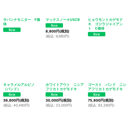
サバンナモニター F個
マックスノー☆USCB
ヒョウモントカゲモド
体
キ ゴジラジャイアン
ト C個体
8,800
円
(税別)
(
税込
:
9,680
円
)
キャラメルアルビノ
ホワイトアウト ニシア
ゴースト バンド ニシ
（バンド）
フリカトカゲモドキ
アフリカトカゲモドキ
36,800
円
(税別)
30,000
円
(税別)
75,800
円
(税別)
(
税込
:
40,480
円
)
(
税込
:
33,000
円
)
(
税込
:
83,380
円
)