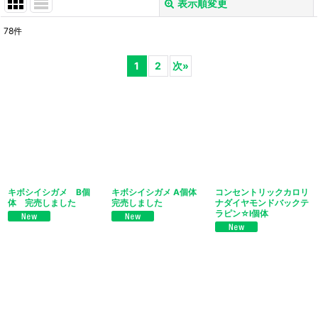
表示順変更
閉じる
78
件
サブカテゴリ
:
1
2
次
»
表示数
:
並び順
:
絞り込む
キボシイシガメ B個
キボシイシガメ A個体
コンセントリックカロリ
体 完売しました
完売しました
ナダイヤモンドバックテ
ラピン☆I個体