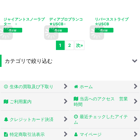
ジャイアントスノーラプ
ディアブロブランコ
リバースストライプ
ター ♀
★USCB♀
☆USCB
1
2
次
»
カテゴリで絞り込む
※過去販売生体禄 (全商品)
生体の買取及び下取り
ホーム
お迎えいただいた トリさんたち
当店へのアクセス 営業
ご利用案内
水棲ガメ
時間
最近チェックしたアイテ
陸ガメ
クレジットカード決済
ム
蛇
特定商取引法表示
マイページ