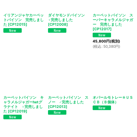
イリアンジャヤカーペッ
ダイヤモンドパイソン
カーペットパイソン ス
トパイソン 完売しまし
♀完売しました
ーパーキャラメルジャガ
た
[
CP12015
]
[
CP12008
]
ー 完売しました
[
CP12017
]
45,800
円
(税別)
(
税込
:
50,380
円
)
カーペットパイソン キ
カーペットパイソン ス
オパールモトレー☆ＵＳ
ャラメルジャガーhetグ
ノー ♂完売しました
ＣＢ（Ｂ個体）
ラナイト ♀完売しまし
[
CP12013
]
た
[
CP12019
]