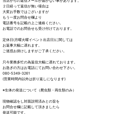
当店からの返信メールが届かない事があります。
２日経って返信が無い場合は
大変お手数ではございますが
もう一度お問合せ欄より
電話番号を記載の上ご連絡ください。
お電話でのお問合せも受け付けております。
定休日(月曜火曜イベント出店日)に関しては
お返事大幅に遅れます。
ご迷惑お掛けしますがご了承ください。
只今業務多忙の為返信大幅に遅れております。
お急ぎの方はお電話にてお問い合わせ下さい。
080-5349-3261
(営業時間内以外は折り返しになります)
※生体の発送について（爬虫類・両生類のみ）
現物確認をし対面説明済みとの旨を
お問合せ欄に記載して頂きましたら
発送可能です。