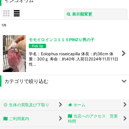
インコオウム
表示順変更
閉じる
1
件
表示数
:
モモイロインコ１１５PINZＵ男の子
並び順
:
学名：Eolophus roseicapilla 体長：約36cm 体
重：300ｇ 寿命：約40年 入荷日2024年11月11日
絞り込む
性…
カテゴリで絞り込む
トカゲモドキ
生体の買取及び下取り
ホーム
ヤモリ
当店へのアクセス 営業
ご利用案内
トカゲ
時間