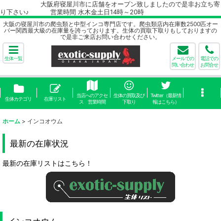
大阪府寝屋川市に店舗をオープン致しましたので是非お立ち寄
り下さい♪ 営業時間 水木金土日14時～20時
大阪の寝屋川市の爬虫類と中型インコ専門店です。爬虫類店内在庫数2500匹オー
バー関西最大級の在庫量を誇っております。生体の買取下取りもしておりますの
で是非ご来店お問い合わせください。
生体一覧
メールでの
電話での
問い合わせ
お問合せ
当店へのアクセ
生体の買取及び
Twitter（最新情
生体カテゴリ
在庫リスト
ス 営業時間
下取り
報はこちら）
ホーム
>
インコオウム
最新の在庫状況
最新の在庫リストはこちら！