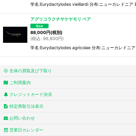
学名:Eurydactylodes vieillardi 分布:ニ
アグリコラクチサケヤモリ ペア
88,000
円
(税別)
(
税込
:
96,800
円
)
学名:Eurydactylodes agricolae 分布:ニュ
生体の買取及び下取り
ご利用案内
クレジットカード決済
特定商取引法表示
お問い合わせ
営業日カレンダー