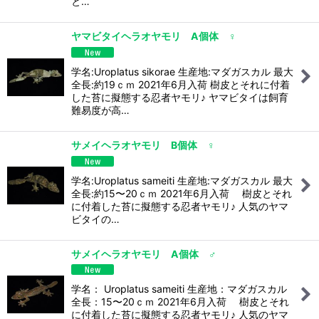
と…
ヤマビタイヘラオヤモリ A個体 ♀
学名:Uroplatus sikorae 生産地:マダガスカル 最大
全長:約19ｃｍ 2021年6月入荷 樹皮とそれに付着
した苔に擬態する忍者ヤモリ♪ ヤマビタイは飼育
難易度が高…
サメイヘラオヤモリ B個体 ♀
学名:Uroplatus sameiti 生産地:マダガスカル 最大
全長:約15〜20ｃｍ 2021年6月入荷 樹皮とそれ
に付着した苔に擬態する忍者ヤモリ♪ 人気のヤマ
ビタイの…
サメイヘラオヤモリ A個体 ♂
学名： Uroplatus sameiti 生産地：マダガスカル
全長：15〜20ｃｍ 2021年6月入荷 樹皮とそれ
に付着した苔に擬態する忍者ヤモリ♪ 人気のヤマ