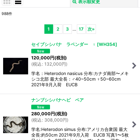
表示順変更
閉じる
988
件
サブカテゴリ
:
1
2
3
...
17
次
»
表示数
:
セイブシシバナ ラベンダー ♀
[
WH354
]
並び順
:
120,000
円
(税別)
(
税込
:
132,000
円
)
絞り込む
学名：Heterodon nasicus 分布:カナダ南部〜メキ
シコ北部 最大全長：♂40~50cm ♀50~60cm
2021年9月入荷 EUCB
ナンブシシバナヘビ ペア
280,000
円
(税別)
(
税込
:
308,000
円
)
学名:Heterodon simus 分布:アメリカ合衆国 最大
全長:約50cm 2021年9月入荷 EUCB 写真1〜5枚