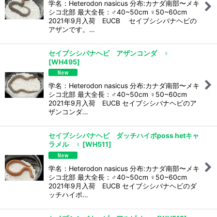
学名：Heterodon nasicus 分布:カナダ南部〜メキ
シコ北部 最大全長：♂40~50cm ♀50~60cm
2021年9月入荷 EUCB セイブシシバナヘビの
アザンです。…
セイブシシバナヘビ アザンコンダ ♀
[
WH495
]
学名：Heterodon nasicus 分布:カナダ南部〜メキ
シコ北部 最大全長：♂40~50cm ♀50~60cm
2021年9月入荷 EUCB セイブシシバナヘビのア
ザンコンダ…
セイブシシバナヘビ ダッチハイポposs hetキャ
ラメル ♀
[
WH511
]
学名：Heterodon nasicus 分布:カナダ南部〜メキ
シコ北部 最大全長：♂40~50cm ♀50~60cm
2021年9月入荷 EUCB セイブシシバナヘビのダ
ッチハイポ…