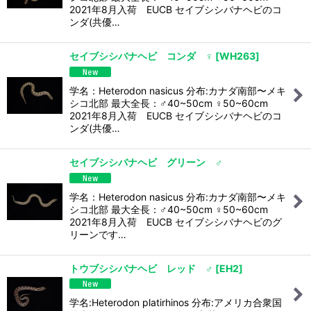
2021年8月入荷 EUCB セイブシシバナヘビのコ
ンダ(共優…
セイブシシバナヘビ コンダ ♀
[
WH263
]
学名：Heterodon nasicus 分布:カナダ南部〜メキ
シコ北部 最大全長：♂40~50cm ♀50~60cm
2021年8月入荷 EUCB セイブシシバナヘビのコ
ンダ(共優…
セイブシシバナヘビ グリーン ♂
学名：Heterodon nasicus 分布:カナダ南部〜メキ
シコ北部 最大全長：♂40~50cm ♀50~60cm
2021年8月入荷 EUCB セイブシシバナヘビのグ
リーンです…
トウブシシバナヘビ レッド ♂
[
EH2
]
学名:Heterodon platirhinos 分布:アメリカ合衆国