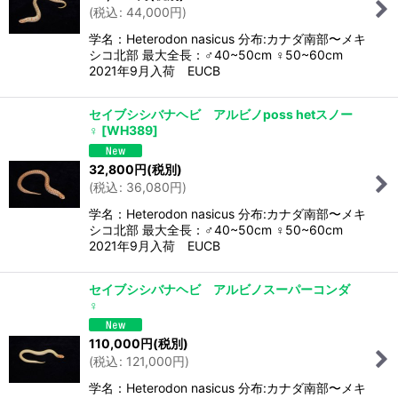
(
税込
:
44,000
円
)
学名：Heterodon nasicus 分布:カナダ南部〜メキ
シコ北部 最大全長：♂40~50cm ♀50~60cm
2021年9月入荷 EUCB
セイブシシバナヘビ アルビノposs hetスノー
♀
[
WH389
]
32,800
円
(税別)
(
税込
:
36,080
円
)
学名：Heterodon nasicus 分布:カナダ南部〜メキ
シコ北部 最大全長：♂40~50cm ♀50~60cm
2021年9月入荷 EUCB
セイブシシバナヘビ アルビノスーパーコンダ
♀
110,000
円
(税別)
(
税込
:
121,000
円
)
学名：Heterodon nasicus 分布:カナダ南部〜メキ