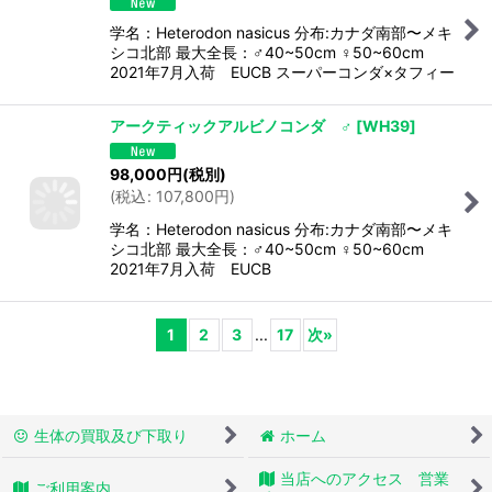
学名：Heterodon nasicus 分布:カナダ南部〜メキ
シコ北部 最大全長：♂40~50cm ♀50~60cm
2021年7月入荷 EUCB スーパーコンダ×タフィー
アークティックアルビノコンダ ♂
[
WH39
]
98,000
円
(税別)
(
税込
:
107,800
円
)
学名：Heterodon nasicus 分布:カナダ南部〜メキ
シコ北部 最大全長：♂40~50cm ♀50~60cm
2021年7月入荷 EUCB
1
2
3
...
17
次
»
生体の買取及び下取り
ホーム
当店へのアクセス 営業
ご利用案内