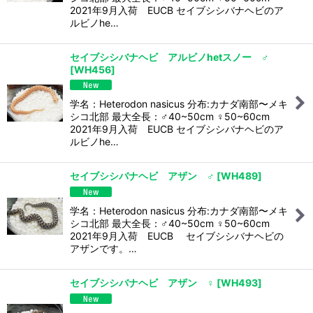
2021年9月入荷 EUCB セイブシシバナヘビのア
ルビノhe…
セイブシシバナヘビ アルビノhetスノー ♂
[
WH456
]
学名：Heterodon nasicus 分布:カナダ南部〜メキ
シコ北部 最大全長：♂40~50cm ♀50~60cm
2021年9月入荷 EUCB セイブシシバナヘビのア
ルビノhe…
セイブシシバナヘビ アザン ♂
[
WH489
]
学名：Heterodon nasicus 分布:カナダ南部〜メキ
シコ北部 最大全長：♂40~50cm ♀50~60cm
2021年9月入荷 EUCB セイブシシバナヘビの
アザンです。…
セイブシシバナヘビ アザン ♀
[
WH493
]