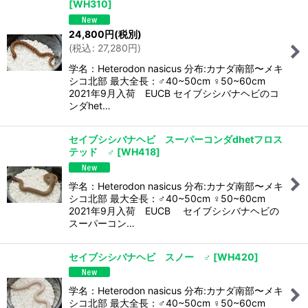
[
WH310
]
24,800
円
(税別)
(
税込
:
27,280
円
)
学名：Heterodon nasicus 分布:カナダ南部〜メキ
シコ北部 最大全長：♂40~50cm ♀50~60cm
2021年9月入荷 EUCB セイブシシバナヘビのコ
ンダhet…
セイブシシバナヘビ スーパーコンダdhetフロス
テッド ♂
[
WH418
]
学名：Heterodon nasicus 分布:カナダ南部〜メキ
シコ北部 最大全長：♂40~50cm ♀50~60cm
2021年9月入荷 EUCB セイブシシバナヘビの
スーパーコン…
セイブシシバナヘビ スノー ♂
[
WH420
]
学名：Heterodon nasicus 分布:カナダ南部〜メキ
シコ北部 最大全長：♂40~50cm ♀50~60cm