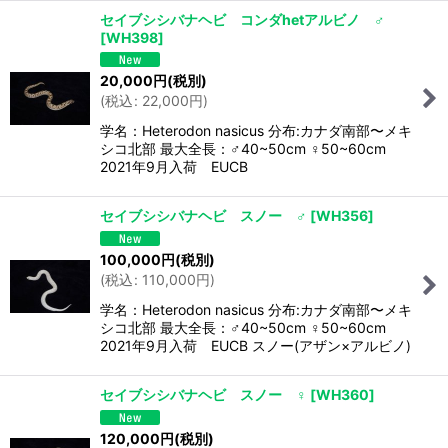
セイブシシバナヘビ コンダhetアルビノ ♂
[
WH398
]
20,000
円
(税別)
(
税込
:
22,000
円
)
学名：Heterodon nasicus 分布:カナダ南部〜メキ
シコ北部 最大全長：♂40~50cm ♀50~60cm
2021年9月入荷 EUCB
セイブシシバナヘビ スノー ♂
[
WH356
]
100,000
円
(税別)
(
税込
:
110,000
円
)
学名：Heterodon nasicus 分布:カナダ南部〜メキ
シコ北部 最大全長：♂40~50cm ♀50~60cm
2021年9月入荷 EUCB スノー(アザン×アルビノ)
セイブシシバナヘビ スノー ♀
[
WH360
]
120,000
円
(税別)