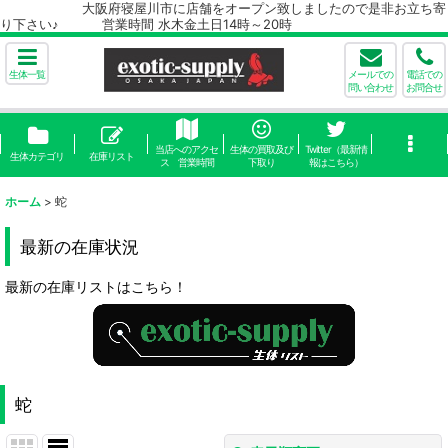
大阪府寝屋川市に店舗をオープン致しましたので是非お立ち寄
り下さい♪ 営業時間 水木金土日14時～20時
生体一覧
メールでの
電話での
問い合わせ
お問合せ
当店へのアクセ
生体の買取及び
Twitter（最新情
生体カテゴリ
在庫リスト
ス 営業時間
下取り
報はこちら）
ホーム
>
蛇
最新の在庫状況
最新の在庫リストはこちら！
蛇