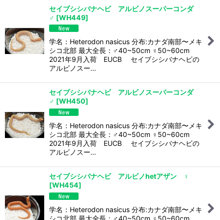
セイブシシバナヘビ アルビノスーパーコンダ
♂
[
WH449
]
学名：Heterodon nasicus 分布:カナダ南部〜メキ
シコ北部 最大全長：♂40~50cm ♀50~60cm
2021年9月入荷 EUCB セイブシシバナヘビの
アルビノスー…
セイブシシバナヘビ アルビノスーパーコンダ
♂
[
WH450
]
学名：Heterodon nasicus 分布:カナダ南部〜メキ
シコ北部 最大全長：♂40~50cm ♀50~60cm
2021年9月入荷 EUCB セイブシシバナヘビの
アルビノスー…
セイブシシバナヘビ アルビノhetアザン ♀
[
WH454
]
学名：Heterodon nasicus 分布:カナダ南部〜メキ
シコ北部 最大全長：♂40~50cm ♀50~60cm