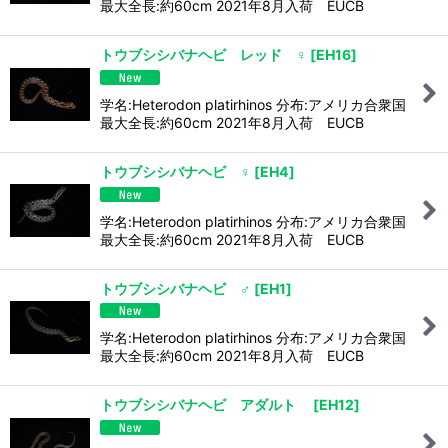
最大全長:約60cm 2021年8月入荷 EUCB
トウブシシバナヘビ レッド ♀
[
EH16
]
学名:Heterodon platirhinos 分布:アメリカ合衆国
最大全長:約60cm 2021年8月入荷 EUCB
トウブシシバナヘビ ♀
[
EH4
]
学名:Heterodon platirhinos 分布:アメリカ合衆国
最大全長:約60cm 2021年8月入荷 EUCB
トウブシシバナヘビ ♂
[
EH1
]
学名:Heterodon platirhinos 分布:アメリカ合衆国
最大全長:約60cm 2021年8月入荷 EUCB
トウブシシバナヘビ アダルト
[
EH12
]