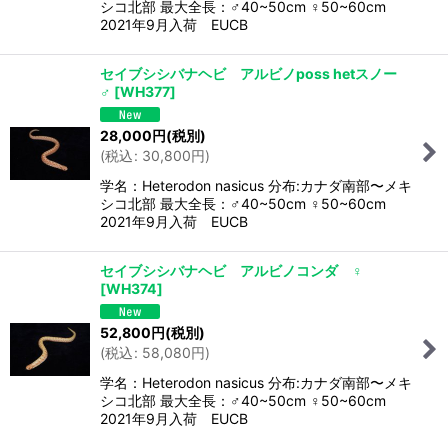
シコ北部 最大全長：♂40~50cm ♀50~60cm
2021年9月入荷 EUCB
セイブシシバナヘビ アルビノposs hetスノー
♂
[
WH377
]
28,000
円
(税別)
(
税込
:
30,800
円
)
学名：Heterodon nasicus 分布:カナダ南部〜メキ
シコ北部 最大全長：♂40~50cm ♀50~60cm
2021年9月入荷 EUCB
セイブシシバナヘビ アルビノコンダ ♀
[
WH374
]
52,800
円
(税別)
(
税込
:
58,080
円
)
学名：Heterodon nasicus 分布:カナダ南部〜メキ
シコ北部 最大全長：♂40~50cm ♀50~60cm
2021年9月入荷 EUCB