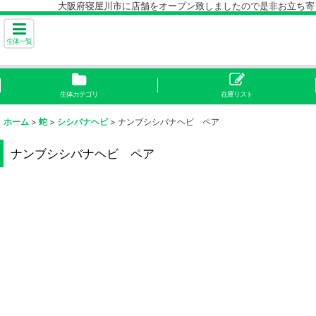
大阪府寝屋川市に店舗をオープン致しましたので是非お立ち寄り下
生体一覧
生体カテゴリ
在庫リスト
ホーム
>
蛇
>
シシバナヘビ
>
ナンブシシバナヘビ ペア
ナンブシシバナヘビ ペア