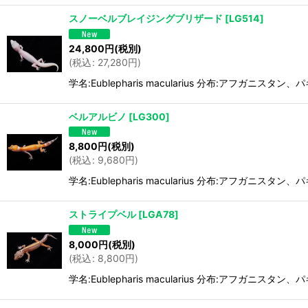
スノーベルブレイジングブリザード
[
LG514
]
24,800
円
(税別)
(
税込
:
27,280
円
)
学名:Eublepharis macularius 分布:アフガ
ベルアルビノ
[
LG300
]
8,800
円
(税別)
(
税込
:
9,680
円
)
学名:Eublepharis macularius 分布:アフガ
ストライプベル
[
LGA78
]
8,000
円
(税別)
(
税込
:
8,800
円
)
学名:Eublepharis macularius 分布:アフガ