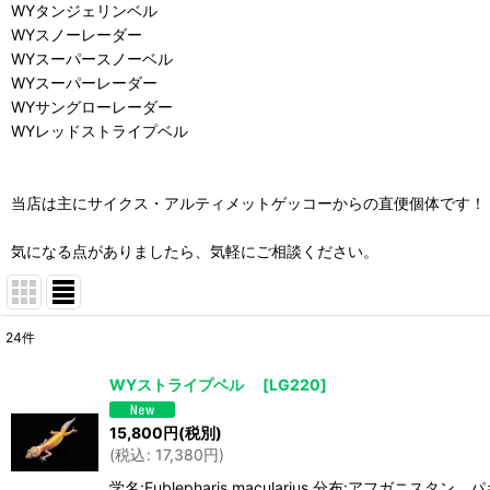
WYタンジェリンベル
WYスノーレーダー
WYスーパースノーベル
WYスーパーレーダー
WYサングローレーダー
WYレッドストライプベル
当店は主にサイクス・アルティメットゲッコーからの直便個体です！
気になる点がありましたら、気軽にご相談ください。
24
件
表示数
:
WYストライプベル
[
LG220
]
並び順
:
15,800
円
(税別)
(
税込
:
17,380
円
)
学名:Eublepharis macularius 分布:アフガ