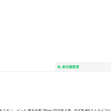
表示順変更
絞り込む
ニスタン、パキスタン、インド 最大全長:28cm 2021年入荷 EUCB WYストラ