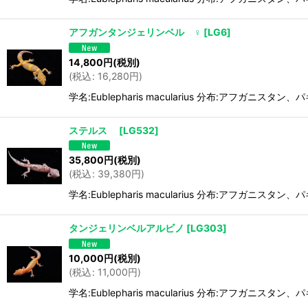
アフガンタンジェリンベル ♀
[
LG6
]
14,800
円
(税別)
(
税込
:
16,280
円
)
学名:Eublepharis macularius 分布:アフガ
ステルス
[
LG532
]
35,800
円
(税別)
(
税込
:
39,380
円
)
学名:Eublepharis macularius 分布:アフガ
タンジェリンベルアルビノ
[
LG303
]
10,000
円
(税別)
(
税込
:
11,000
円
)
学名:Eublepharis macularius 分布:アフガ