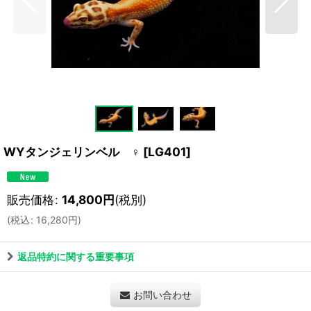
WYタンジェリンベル ♀
[
LG401
]
販売価格
:
14,800
円
(税別)
(
税込
:
16,280
円
)
返品特約に関する重要事項
お問い合わせ