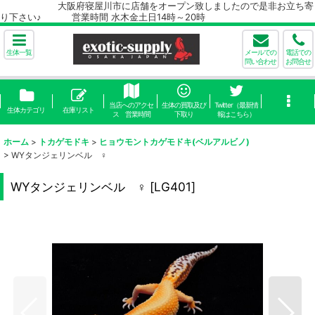
大阪府寝屋川市に店舗をオープン致しましたので是非お立ち寄
り下さい♪ 営業時間 水木金土日14時～20時
生体一覧
メールでの
電話での
問い合わせ
お問合せ
当店へのアクセ
生体の買取及び
Twitter（最新情
生体カテゴリ
在庫リスト
ス 営業時間
下取り
報はこちら）
ホーム
>
トカゲモドキ
>
ヒョウモントカゲモドキ(ベルアルビノ)
>
WYタンジェリンベル ♀
WYタンジェリンベル ♀
[
LG401
]