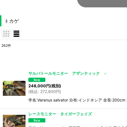
トカゲ
262
件
サブカテゴリ
:
表示数
:
サルバトールモニター アザンティック ♂
並び順
:
248,000
円
(税別)
(
税込
:
272,800
円
)
学名:Varanus salvator 分布:インドネシア 全
レースモニター タイガーフェイズ