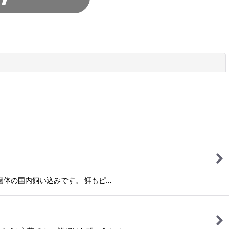
閉じる
生殖した個体の国内飼い込みです。 餌もピ…