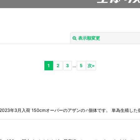
表示順変更
1
2
3
...
5
次
»
絞り込む
長:200cm 2023年3月入荷 150cmオーバーのアザンの♂個体です。 単為