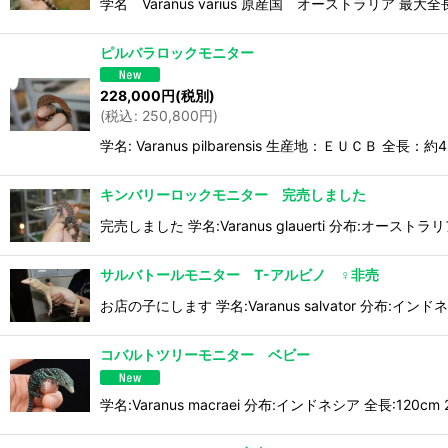
学名 Varanus varius 原産国 オーストラリア
ピルバラロックモニター
228,000
円
(税別)
(
税込
:
250,800
円
)
学名: Varanus pilbarensis 生産地：ＥＵ
キンバリーロックモニター 完売しました
完売しました 学名:Varanus glauerti 分布:オース
サルバトールモニター T-アルビノ ♀非売
お店の子にします 学名:Varanus salvator 分
コバルトツリーモニター ベビー
学名:Varanus macraei 分布:インドネシア 全