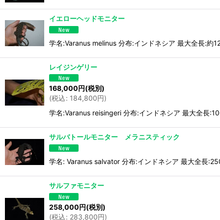
イエローヘッドモニター
学名:Varanus melinus 分布:インドネシア 最大全長:約1
レイジンゲリー
168,000
円
(税別)
(
税込
:
184,800
円
)
学名:Varanus reisingeri 分布:インドネシア 最
サルバトールモニター メラニスティック
学名: Varanus salvator 分布:インドネシア 
サルファモニター
258,000
円
(税別)
(
税込
:
283,800
円
)