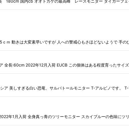
 最大全長 180cm 国内cb オオトカゲの最高峰 レースモニター タイガ
ＣＢ 全長：約45ｃｍ 動きは大変素早いですが 人への警戒心もさほどないようで
トラリア 全長:60cm 2022年12月入荷 EUCB この個体はある程度育ったサ
布:インドネシア 美しすぎる白い恐竜、サルバトールモニター T-アルビノです。 
長:120cm 2022年1月入荷 全身真っ青のツリーモニター スカイブルーの色