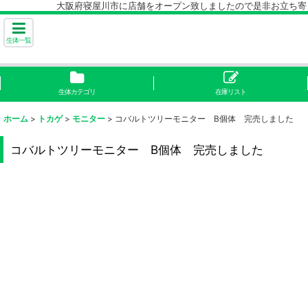
大阪府寝屋川市に店舗をオープン致しましたので是非お立ち寄り下
生体一覧
生体カテゴリ
在庫リスト
ホーム
>
トカゲ
>
モニター
>
コバルトツリーモニター B個体 完売しました
コバルトツリーモニター B個体 完売しました