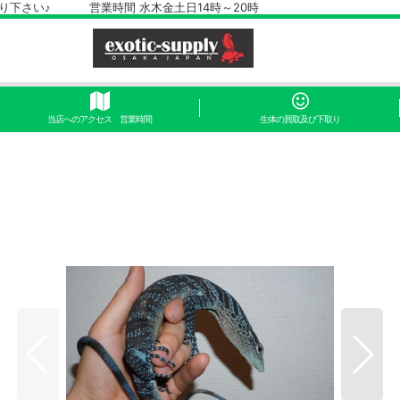
さい♪ 営業時間 水木金土日14時～20時
当店へのアクセス 営業時間
生体の買取及び下取り