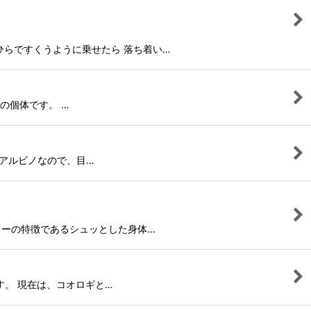
 手のひらですくうように乗せたら 落ち着い…
イズの個体です。 …
T-アルビノなので、目…
味にツリーの特徴であるシュッとした身体…
いいます。 現在は、コオロギと…