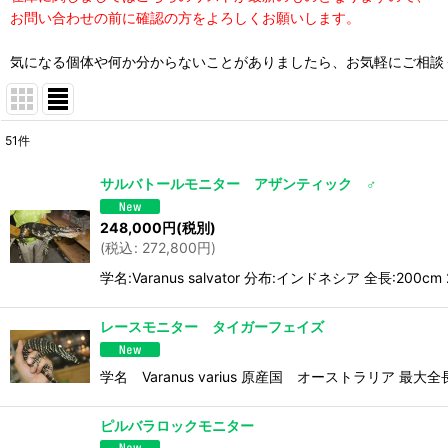
お問い合わせの前に確認の方をよろしくお願いします。
気になる個体や何か分からないことがありましたら、お気軽にご相談
51
件
表示数
:
サルバトールモニター アザンティック ♂
並び順
:
248,000
円
(税別)
(
税込
:
272,800
円
)
学名:Varanus salvator 分布:インドネシア 全
レースモニター タイガーフェイズ
学名 Varanus varius 原産国 オーストラリア
ピルバラロックモニター