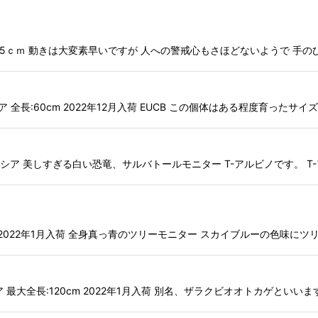
ＣＢ 全長：約45ｃｍ 動きは大変素早いですが 人への警戒心もさほどないようで
トラリア 全長:60cm 2022年12月入荷 EUCB この個体はある程度育ったサ
布:インドネシア 美しすぎる白い恐竜、サルバトールモニター T-アルビノです。 
長:120cm 2022年1月入荷 全身真っ青のツリーモニター スカイブルーの色
インドネシア 最大全長:120cm 2022年1月入荷 別名、ザラクビオオトカゲと