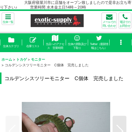
大阪府寝屋川市に店舗をオープン致しましたので是非お立ち寄
り下さい♪ 営業時間 水木金土日14時～20時
生体一覧
メールでの
電話での
問い合わせ
お問合せ
当店へのアクセ
生体の買取及び
Twitter（最新情
生体カテゴリ
在庫リスト
ス 営業時間
下取り
報はこちら）
ホーム
>
トカゲ
>
モニター
>
コルデンシスツリーモニター C個体 完売しました
コルデンシスツリーモニター C個体 完売しました