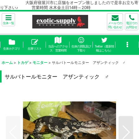
大阪府寝屋川市に店舗をオープン致しましたので是非お立ち寄
り下さい♪ 営業時間 水木金土日14時～20時
生体一覧
メールでの
電話での
問い合わせ
お問合せ
当店へのアクセ
生体の買取及び
Twitter（最新情
生体カテゴリ
在庫リスト
ス 営業時間
下取り
報はこちら）
ホーム
>
トカゲ
>
モニター
>
サルバトールモニター アザンティック ♂
サルバトールモニター アザンティック ♂