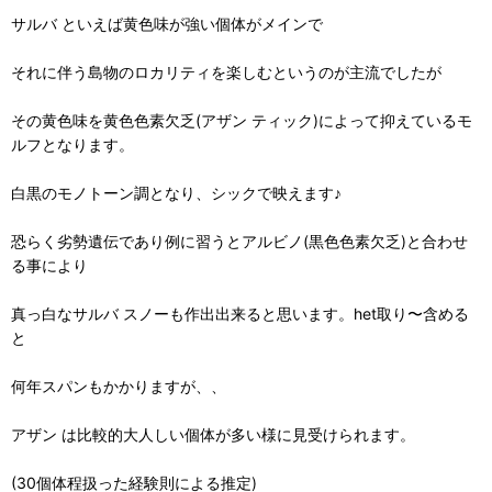
サルバ といえば黄色味が強い個体がメインで
それに伴う島物のロカリティを楽しむというのが主流でしたが
その黄色味を黄色色素欠乏(アザン ティック)によって抑えているモ
ルフとなります。
白黒のモノトーン調となり、シックで映えます♪
恐らく劣勢遺伝であり例に習うとアルビノ(黒色色素欠乏)と合わせ
る事により
真っ白なサルバ スノーも作出出来ると思います。het取り〜含める
と
何年スパンもかかりますが、、
アザン は比較的大人しい個体が多い様に見受けられます。
(30個体程扱った経験則による推定)