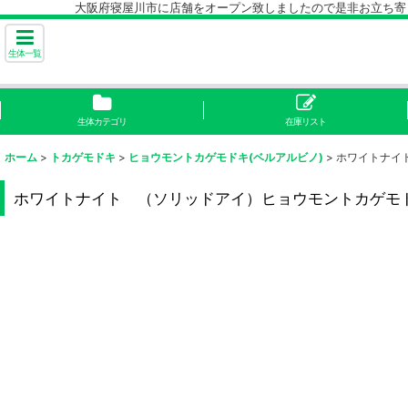
大阪府寝屋川市に店舗をオープン致しましたので是非お立ち寄り下
生体一覧
生体カテゴリ
在庫リスト
ホーム
>
トカゲモドキ
>
ヒョウモントカゲモドキ(ベルアルビノ)
>
ホワイトナイ
ホワイトナイト （ソリッドアイ）ヒョウモントカゲモ