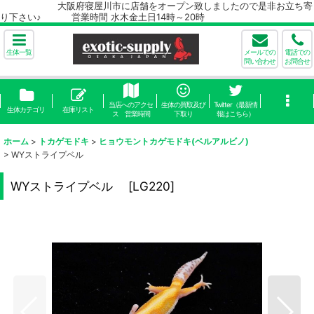
大阪府寝屋川市に店舗をオープン致しましたので是非お立ち寄
り下さい♪ 営業時間 水木金土日14時～20時
生体一覧
メールでの
電話での
問い合わせ
お問合せ
当店へのアクセ
生体の買取及び
Twitter（最新情
生体カテゴリ
在庫リスト
ス 営業時間
下取り
報はこちら）
ホーム
>
トカゲモドキ
>
ヒョウモントカゲモドキ(ベルアルビノ)
>
WYストライプベル
WYストライプベル
[
LG220
]