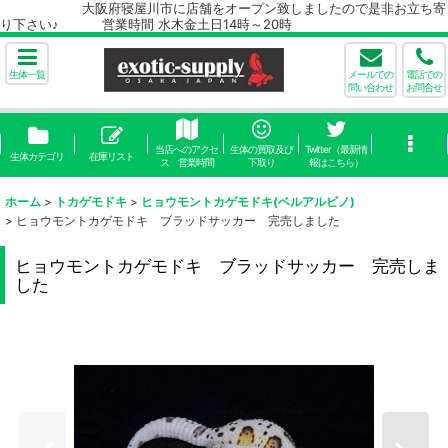
大阪府寝屋川市に店舗をオープン致しましたので是非お立ち寄
り下さい♪ 営業時間 水木金土日14時～20時
生体一覧
メールでの
電話での
問い合わせ
お問合せ
当店へのアクセ
生体の買取及び
Twitter（最新情
生体カテゴリ
在庫リスト
ス 営業時間
下取り
報はこちら）
ホーム
>
トカゲモドキ
>
ヒョウモントカゲモドキ(ベルアルビノ)
>
ヒョウモントカゲモドキ ブラッドサッカー 完売しました
ヒョウモントカゲモドキ ブラッドサッカー 完売しま
した