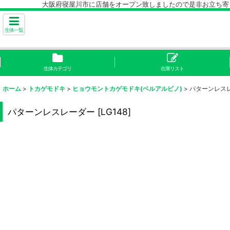
大阪府寝屋川市に店舗をオープン致しましたので是非お立ち寄り下
生体一覧
生体カテゴリ
在庫リスト
ホーム
>
トカゲモドキ
>
ヒョウモントカゲモドキ(ベルアルビノ)
>
パターンレス
パターンレスレーダー
[
LG148
]