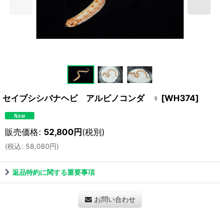
セイブシシバナヘビ アルビノコンダ ♀
[
WH374
]
販売価格
:
52,800
円
(税別)
(
税込
:
58,080
円
)
返品特約に関する重要事項
お問い合わせ