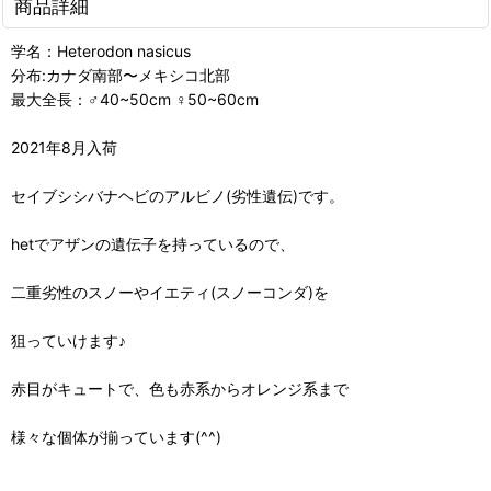
商品詳細
学名：Heterodon nasicus
分布:カナダ南部〜メキシコ北部
最大全長：♂40~50cm ♀50~60cm
2021年8月入荷
セイブシシバナヘビのアルビノ(劣性遺伝)です。
hetでアザンの遺伝子を持っているので、
二重劣性のスノーやイエティ(スノーコンダ)を
狙っていけます♪
赤目がキュートで、色も赤系からオレンジ系まで
様々な個体が揃っています(^^)