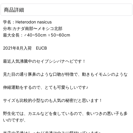
商品詳細
学名：Heterodon nasicus
分布:カナダ南部〜メキシコ北部
最大全長：♂40~50cm ♀50~60cm
2021年8月入荷 EUCB
最近人気沸騰中のセイブシシバナヘビです！
見た目の通り豚鼻のような口吻が特徴で、動きもイモムシのような
伸縮運動をするので、とても可愛らしいです♪
サイズも比較的小型なのも人気の秘密だと思います！
野生化では、カエルなどを食しているので、食いつきの悪い子も多
いのですが、
当店の子達はしっかり冷凍マウスに餌付いています♪