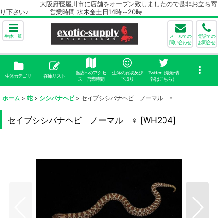
大阪府寝屋川市に店舗をオープン致しましたので是非お立ち寄
り下さい♪ 営業時間 水木金土日14時～20時
生体一覧
メールでの
電話での
問い合わせ
お問合せ
当店へのアクセ
生体の買取及び
Twitter（最新情
生体カテゴリ
在庫リスト
ス 営業時間
下取り
報はこちら）
ホーム
>
蛇
>
シシバナヘビ
>
セイブシシバナヘビ ノーマル ♀
セイブシシバナヘビ ノーマル ♀
[
WH204
]