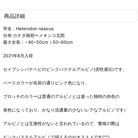
商品詳細
学名：Heterodon nasicus
分布:カナダ南部〜メキシコ北部
最大全長：♂40~50cm ♀50~60cm
2021年8月入荷
セイブシシバナヘビのピンクパステルアルビノ(劣性遺伝)です。
ベースカラーが名前の通りピンク色になり、
ブロッチのカラーは普通のアルビノとは違った独特の赤色の
発色になっており、かなり流通量の少ないレアなアルビノです♪
アルビノとは互換性がないと言われているので、繁殖の際は
ピンクパステルアルビノで揃えるのがオススメです(^^)