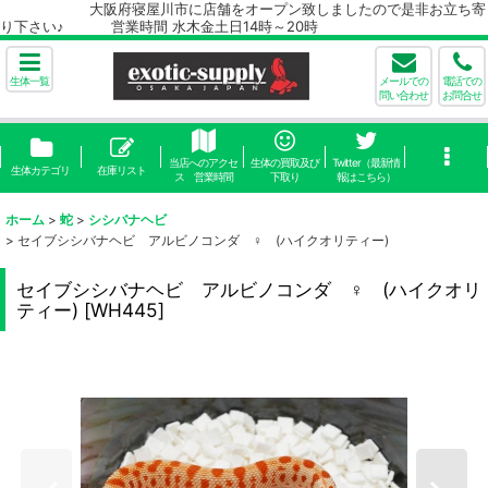
大阪府寝屋川市に店舗をオープン致しましたので是非お立ち寄
り下さい♪ 営業時間 水木金土日14時～20時
生体一覧
メールでの
電話での
問い合わせ
お問合せ
当店へのアクセ
生体の買取及び
Twitter（最新情
生体カテゴリ
在庫リスト
ス 営業時間
下取り
報はこちら）
ホーム
>
蛇
>
シシバナヘビ
>
セイブシシバナヘビ アルビノコンダ ♀ (ハイクオリティー)
セイブシシバナヘビ アルビノコンダ ♀ (ハイクオリ
ティー)
[
WH445
]