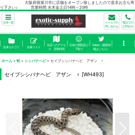
大阪府寝屋川市に店舗をオープン致しましたので是非お立ち寄
り下さい♪ 営業時間 水木金土日14時～20時
生体一覧
メールでの
電話での
問い合わせ
お問合せ
当店へのアクセ
生体の買取及び
Twitter（最新情
生体カテゴリ
在庫リスト
ス 営業時間
下取り
報はこちら）
ホーム
>
蛇
>
シシバナヘビ
>
セイブシシバナヘビ アザン ♀
セイブシシバナヘビ アザン ♀
[
WH493
]