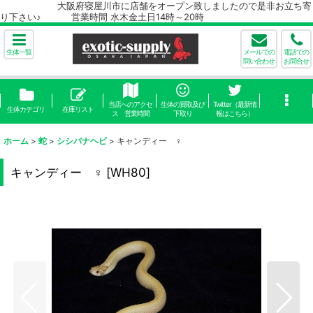
大阪府寝屋川市に店舗をオープン致しましたので是非お立ち寄
り下さい♪ 営業時間 水木金土日14時～20時
生体一覧
メールでの
電話での
問い合わせ
お問合せ
当店へのアクセ
生体の買取及び
Twitter（最新情
生体カテゴリ
在庫リスト
ス 営業時間
下取り
報はこちら）
ホーム
>
蛇
>
シシバナヘビ
>
キャンディー ♀
キャンディー ♀
[
WH80
]