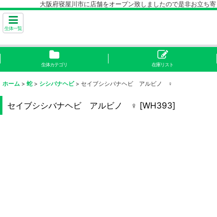
大阪府寝屋川市に店舗をオープン致しましたので是非お立ち寄り下
生体一覧
生体カテゴリ
在庫リスト
ホーム
>
蛇
>
シシバナヘビ
>
セイブシシバナヘビ アルビノ ♀
セイブシシバナヘビ アルビノ ♀
[
WH393
]