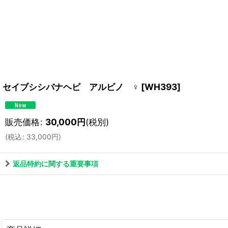
セイブシシバナヘビ アルビノ ♀
[
WH393
]
販売価格
:
30,000
円
(税別)
(
税込
:
33,000
円
)
返品特約に関する重要事項