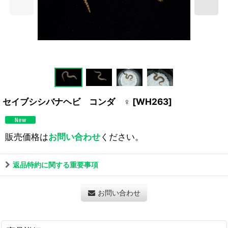
セイブシシバナヘビ コンダ ♀
[
WH263
]
販売価格は
お問い合わせ
ください。
返品特約に関する重要事項
お問い合わせ