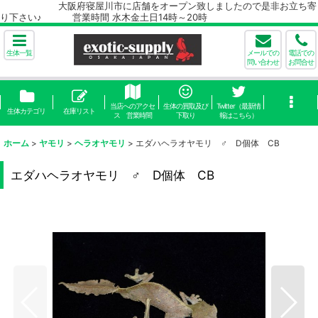
大阪府寝屋川市に店舗をオープン致しましたので是非お立ち寄
り下さい♪ 営業時間 水木金土日14時～20時
生体一覧
メールでの
電話での
問い合わせ
お問合せ
当店へのアクセ
生体の買取及び
Twitter（最新情
生体カテゴリ
在庫リスト
ス 営業時間
下取り
報はこちら）
ホーム
>
ヤモリ
>
ヘラオヤモリ
>
エダハヘラオヤモリ ♂ D個体 CB
エダハヘラオヤモリ ♂ D個体 CB