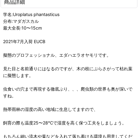
商品詳細
学名:Uroplatus phantasticus
分布:マダガスカル
最大全長:10〜15cm
2021年7月入荷 EUCB
擬態のプロフェッショナル、エダハエラオヤモリです。
見た目と名前通りにはなるのですが、木の枝にぶらさがって枯れ葉
に擬態します。
虫食いの穴まで再現する徹底ぶり、、、爬虫類の世界も奥が深いで
すね。
熱帯雨林の湿度の高い地域に生息してますので、
飼育の際も温度25〜28℃で湿度を高く保つ工夫をしましょう。
もちろん細い流木や葉などを入れて落ち着ける環境も用意してくだ