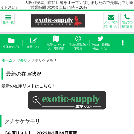
大阪府寝屋川市に店舗をオープン致しましたので是非お立ち寄
り下さい♪ 営業時間 水木金土日14時～20時
生体一覧
メールでの
電話での
問い合わせ
お問合せ
当店へのアクセ
生体の買取及び
Twitter（最新情
生体カテゴリ
在庫リスト
ス 営業時間
下取り
報はこちら）
ホーム
>
ヤモリ
>
クチサケヤモリ
最新の在庫状況
最新の在庫リストはこちら！
クチサケヤモリ
【在庫リスト】 2022年3月24日更新