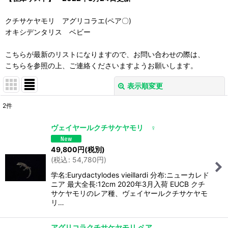
クチサケヤモリ アグリコラエ(ペア〇)
オキシデンタリス ベビー
こちらが最新のリストになりますので、お問い合わせの際は、
こちらを参照の上、ご連絡くださいますようお願いします。
表示順変更
閉じる
2
件
表示数
:
ヴェイヤールクチサケヤモリ ♀
並び順
:
49,800
円
(税別)
(
税込
:
54,780
円
)
絞り込む
学名:Eurydactylodes vieillardi 分布:ニューカレド
ニア 最大全長:12cm 2020年3月入荷 EUCB クチ
サケヤモリのレア種、ヴェイヤールクチサケヤモ
リ…
アグリコラクチサケヤモリ ペア