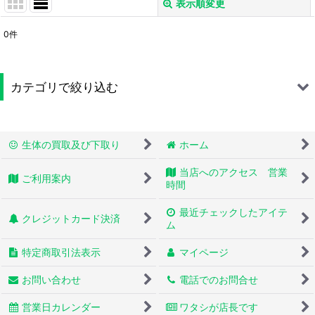
表示順変更
閉じる
0
件
サブカテゴリ
:
表示数
:
カテゴリで絞り込む
並び順
:
※過去販売生体禄 (全商品)
生体の買取及び下取り
ホーム
お迎えいただいた トリさんたち
絞り込む
当店へのアクセス 営業
ご利用案内
水棲ガメ
時間
最近チェックしたアイテ
陸ガメ
クレジットカード決済
ム
蛇
特定商取引法表示
マイページ
トカゲ
お問い合わせ
電話でのお問合せ
カメレオン
営業日カレンダー
ワタシが店長です