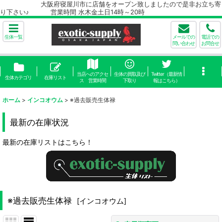
大阪府寝屋川市に店舗をオープン致しましたので是非お立ち寄
り下さい♪ 営業時間 水木金土日14時～20時
生体一覧
メールでの
電話での
問い合わせ
お問合せ
当店へのアクセ
生体の買取及び
Twitter（最新情
生体カテゴリ
在庫リスト
ス 営業時間
下取り
報はこちら）
ホーム
>
インコオウム
>
※過去販売生体禄
最新の在庫状況
最新の在庫リストはこちら！
※過去販売生体禄
[
インコオウム
]