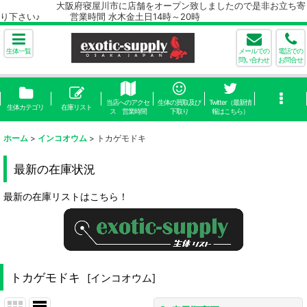
大阪府寝屋川市に店舗をオープン致しましたので是非お立ち寄
り下さい♪ 営業時間 水木金土日14時～20時
生体一覧
メールでの
電話での
問い合わせ
お問合せ
当店へのアクセ
生体の買取及び
Twitter（最新情
生体カテゴリ
在庫リスト
ス 営業時間
下取り
報はこちら）
ホーム
>
インコオウム
>
トカゲモドキ
最新の在庫状況
最新の在庫リストはこちら！
トカゲモドキ
[
インコオウム
]