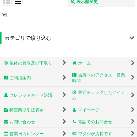
表示順変更
閉じる
0
件
サブカテゴリ
:
カテゴリで絞り込む
表示数
:
トカゲモドキ (全商品)
並び順
:
生体の買取及び下取り
ホーム
ヒョウモントカゲモドキ(トレンパーアルビノ)
当店へのアクセス 営業
絞り込む
ご利用案内
ヒョウモントカゲモドキ(ベルアルビノ)
時間
最近チェックしたアイテ
ヒョウモントカゲモドキ(レインウォーターアルビノ)
クレジットカード決済
ム
ヒョウモントカゲモドキ(スノー)
特定商取引法表示
マイページ
ヒョウモントカゲモドキ(タンジェリン)
お問い合わせ
電話でのお問合せ
ヒョウモントカゲモドキ(ブラックナイト)
営業日カレンダー
ワタシが店長です