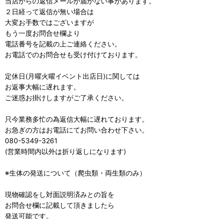
当店からの返信メールが届かない事があります。
２日経って返信が無い場合は
大変お手数ではございますが
もう一度お問合せ欄より
電話番号を記載の上ご連絡ください。
お電話でのお問合せも受け付けております。
定休日(月曜火曜イベント出店日)に関しては
お返事大幅に遅れます。
ご迷惑お掛けしますがご了承ください。
只今業務多忙の為返信大幅に遅れております。
お急ぎの方はお電話にてお問い合わせ下さい。
080-5349-3261
(営業時間内以外は折り返しになります)
※生体の発送について（爬虫類・両生類のみ）
現物確認をし対面説明済みとの旨を
お問合せ欄に記載して頂きましたら
発送可能です。