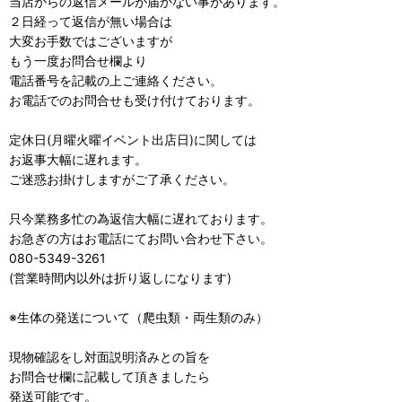
当店からの返信メールが届かない事があります。
２日経って返信が無い場合は
大変お手数ではございますが
もう一度お問合せ欄より
電話番号を記載の上ご連絡ください。
お電話でのお問合せも受け付けております。
定休日(月曜火曜イベント出店日)に関しては
お返事大幅に遅れます。
ご迷惑お掛けしますがご了承ください。
只今業務多忙の為返信大幅に遅れております。
お急ぎの方はお電話にてお問い合わせ下さい。
080-5349-3261
(営業時間内以外は折り返しになります)
※生体の発送について（爬虫類・両生類のみ）
現物確認をし対面説明済みとの旨を
お問合せ欄に記載して頂きましたら
発送可能です。