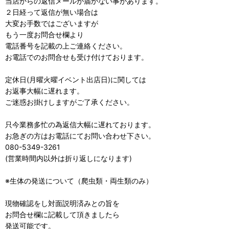
当店からの返信メールが届かない事があります。
２日経って返信が無い場合は
大変お手数ではございますが
もう一度お問合せ欄より
電話番号を記載の上ご連絡ください。
お電話でのお問合せも受け付けております。
定休日(月曜火曜イベント出店日)に関しては
お返事大幅に遅れます。
ご迷惑お掛けしますがご了承ください。
只今業務多忙の為返信大幅に遅れております。
お急ぎの方はお電話にてお問い合わせ下さい。
080-5349-3261
(営業時間内以外は折り返しになります)
※生体の発送について（爬虫類・両生類のみ）
現物確認をし対面説明済みとの旨を
お問合せ欄に記載して頂きましたら
発送可能です。