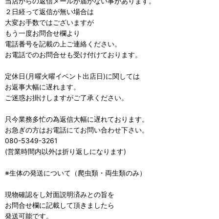
当店からの返信メールが届かない事があります。
２日経って返信が無い場合は
大変お手数ではございますが
もう一度お問合せ欄より
電話番号を記載の上ご連絡ください。
お電話でのお問合せも受け付けております。
定休日(月曜火曜イベント出店日)に関しては
お返事大幅に遅れます。
ご迷惑お掛けしますがご了承ください。
只今業務多忙の為返信大幅に遅れております。
お急ぎの方はお電話にてお問い合わせ下さい。
080-5349-3261
(営業時間内以外は折り返しになります)
※生体の発送について（爬虫類・両生類のみ）
現物確認をし対面説明済みとの旨を
お問合せ欄に記載して頂きましたら
発送可能です。