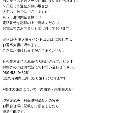
当店からの返信メールが届かない事があります。
２日経って返信が無い場合は
大変お手数ではございますが
もう一度お問合せ欄より
電話番号を記載の上ご連絡ください。
お電話でのお問合せも受け付けております。
定休日(月曜火曜イベント出店日)に関しては
お返事大幅に遅れます。
ご迷惑お掛けしますがご了承ください。
只今業務多忙の為返信大幅に遅れております。
お急ぎの方はお電話にてお問い合わせ下さい。
080-5349-3261
(営業時間内以外は折り返しになります)
※生体の発送について（爬虫類・両生類のみ）
現物確認をし対面説明済みとの旨を
お問合せ欄に記載して頂きましたら
発送可能です。