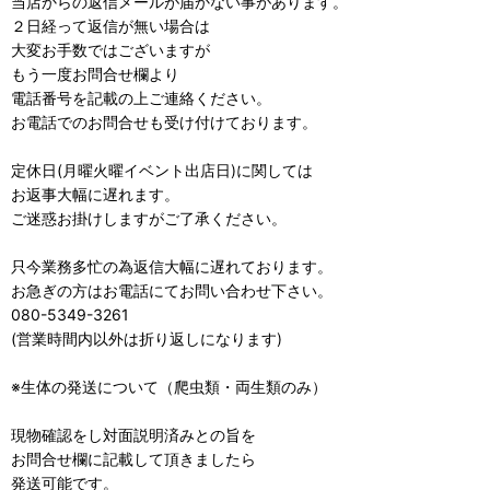
当店からの返信メールが届かない事があります。
２日経って返信が無い場合は
大変お手数ではございますが
もう一度お問合せ欄より
電話番号を記載の上ご連絡ください。
お電話でのお問合せも受け付けております。
定休日(月曜火曜イベント出店日)に関しては
お返事大幅に遅れます。
ご迷惑お掛けしますがご了承ください。
只今業務多忙の為返信大幅に遅れております。
お急ぎの方はお電話にてお問い合わせ下さい。
080-5349-3261
(営業時間内以外は折り返しになります)
※生体の発送について（爬虫類・両生類のみ）
現物確認をし対面説明済みとの旨を
お問合せ欄に記載して頂きましたら
発送可能です。