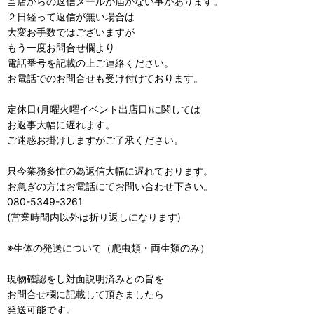
当店からの返信メールが届かない事があります。
２日経って返信が無い場合は
大変お手数ではございますが
もう一度お問合せ欄より
電話番号を記載の上ご連絡ください。
お電話でのお問合せも受け付けております。
定休日(月曜火曜イベント出店日)に関しては
お返事大幅に遅れます。
ご迷惑お掛けしますがご了承ください。
只今業務多忙の為返信大幅に遅れております。
お急ぎの方はお電話にてお問い合わせ下さい。
080-5349-3261
(営業時間内以外は折り返しになります)
※生体の発送について（爬虫類・両生類のみ）
現物確認をし対面説明済みとの旨を
お問合せ欄に記載して頂きましたら
発送可能です。