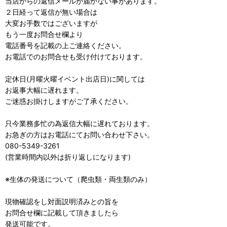
当店からの返信メールが届かない事があります。
２日経って返信が無い場合は
大変お手数ではございますが
もう一度お問合せ欄より
電話番号を記載の上ご連絡ください。
お電話でのお問合せも受け付けております。
定休日(月曜火曜イベント出店日)に関しては
お返事大幅に遅れます。
ご迷惑お掛けしますがご了承ください。
只今業務多忙の為返信大幅に遅れております。
お急ぎの方はお電話にてお問い合わせ下さい。
080-5349-3261
(営業時間内以外は折り返しになります)
※生体の発送について（爬虫類・両生類のみ）
現物確認をし対面説明済みとの旨を
お問合せ欄に記載して頂きましたら
発送可能です。