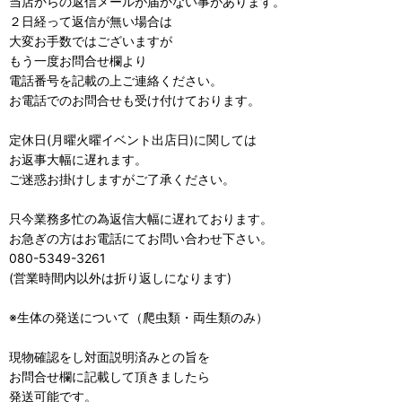
当店からの返信メールが届かない事があります。
２日経って返信が無い場合は
大変お手数ではございますが
もう一度お問合せ欄より
電話番号を記載の上ご連絡ください。
お電話でのお問合せも受け付けております。
定休日(月曜火曜イベント出店日)に関しては
お返事大幅に遅れます。
ご迷惑お掛けしますがご了承ください。
只今業務多忙の為返信大幅に遅れております。
お急ぎの方はお電話にてお問い合わせ下さい。
080-5349-3261
(営業時間内以外は折り返しになります)
※生体の発送について（爬虫類・両生類のみ）
現物確認をし対面説明済みとの旨を
お問合せ欄に記載して頂きましたら
発送可能です。