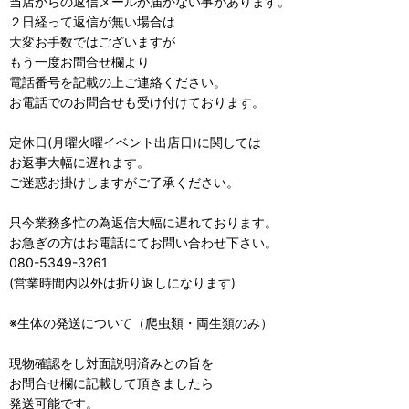
当店からの返信メールが届かない事があります。
２日経って返信が無い場合は
大変お手数ではございますが
もう一度お問合せ欄より
電話番号を記載の上ご連絡ください。
お電話でのお問合せも受け付けております。
定休日(月曜火曜イベント出店日)に関しては
お返事大幅に遅れます。
ご迷惑お掛けしますがご了承ください。
只今業務多忙の為返信大幅に遅れております。
お急ぎの方はお電話にてお問い合わせ下さい。
080-5349-3261
(営業時間内以外は折り返しになります)
※生体の発送について（爬虫類・両生類のみ）
現物確認をし対面説明済みとの旨を
お問合せ欄に記載して頂きましたら
発送可能です。