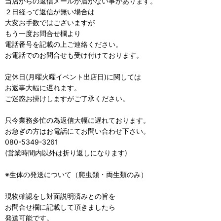
当店からの返信メールが届かない事があります。
２日経って返信が無い場合は
大変お手数ではございますが
もう一度お問合せ欄より
電話番号を記載の上ご連絡ください。
お電話でのお問合せも受け付けております。
定休日(月曜火曜イベント出店日)に関しては
お返事大幅に遅れます。
ご迷惑お掛けしますがご了承ください。
只今業務多忙の為返信大幅に遅れております。
お急ぎの方はお電話にてお問い合わせ下さい。
080-5349-3261
(営業時間内以外は折り返しになります)
※生体の発送について（爬虫類・両生類のみ）
現物確認をし対面説明済みとの旨を
お問合せ欄に記載して頂きましたら
発送可能です。