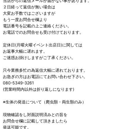
当店からの返信メールが届かない事があります。
２日経って返信が無い場合は
大変お手数ではございますが
もう一度お問合せ欄より
電話番号を記載の上ご連絡ください。
お電話でのお問合せも受け付けております。
定休日(月曜火曜イベント出店日)に関しては
お返事大幅に遅れます。
ご迷惑お掛けしますがご了承ください。
只今業務多忙の為返信大幅に遅れております。
お急ぎの方はお電話にてお問い合わせ下さい。
080-5349-3261
(営業時間内以外は折り返しになります)
※生体の発送について（爬虫類・両生類のみ）
現物確認をし対面説明済みとの旨を
お問合せ欄に記載して頂きましたら
発送可能です。