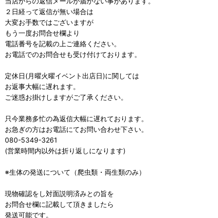
当店からの返信メールが届かない事があります。
２日経って返信が無い場合は
大変お手数ではございますが
もう一度お問合せ欄より
電話番号を記載の上ご連絡ください。
お電話でのお問合せも受け付けております。
定休日(月曜火曜イベント出店日)に関しては
お返事大幅に遅れます。
ご迷惑お掛けしますがご了承ください。
只今業務多忙の為返信大幅に遅れております。
お急ぎの方はお電話にてお問い合わせ下さい。
080-5349-3261
(営業時間内以外は折り返しになります)
※生体の発送について（爬虫類・両生類のみ）
現物確認をし対面説明済みとの旨を
お問合せ欄に記載して頂きましたら
発送可能です。