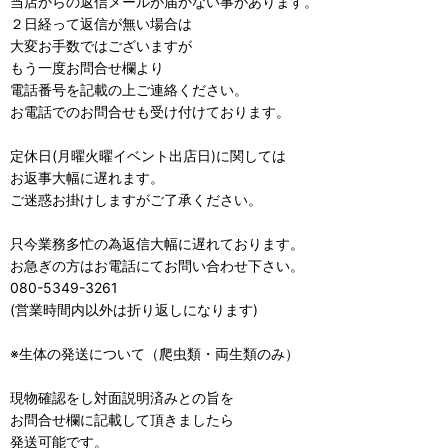
当店からの返信メールが届かない事があります。
２日経って返信が無い場合は
大変お手数ではございますが
もう一度お問合せ欄より
電話番号を記載の上ご連絡ください。
お電話でのお問合せも受け付けております。
定休日(月曜火曜イベント出店日)に関しては
お返事大幅に遅れます。
ご迷惑お掛けしますがご了承ください。
只今業務多忙の為返信大幅に遅れております。
お急ぎの方はお電話にてお問い合わせ下さい。
080-5349-3261
(営業時間内以外は折り返しになります)
※生体の発送について（爬虫類・両生類のみ）
現物確認をし対面説明済みとの旨を
お問合せ欄に記載して頂きましたら
発送可能です。