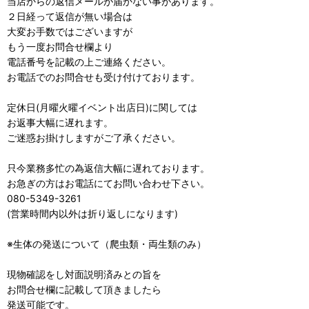
当店からの返信メールが届かない事があります。
２日経って返信が無い場合は
大変お手数ではございますが
もう一度お問合せ欄より
電話番号を記載の上ご連絡ください。
お電話でのお問合せも受け付けております。
定休日(月曜火曜イベント出店日)に関しては
お返事大幅に遅れます。
ご迷惑お掛けしますがご了承ください。
只今業務多忙の為返信大幅に遅れております。
お急ぎの方はお電話にてお問い合わせ下さい。
080-5349-3261
(営業時間内以外は折り返しになります)
※生体の発送について（爬虫類・両生類のみ）
現物確認をし対面説明済みとの旨を
お問合せ欄に記載して頂きましたら
発送可能です。