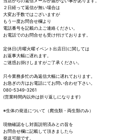
当店からの返信メールが届かない事があります。
２日経って返信が無い場合は
大変お手数ではございますが
もう一度お問合せ欄より
電話番号を記載の上ご連絡ください。
お電話でのお問合せも受け付けております。
定休日(月曜火曜イベント出店日)に関しては
お返事大幅に遅れます。
ご迷惑お掛けしますがご了承ください。
只今業務多忙の為返信大幅に遅れております。
お急ぎの方はお電話にてお問い合わせ下さい。
080-5349-3261
(営業時間内以外は折り返しになります)
※生体の発送について（爬虫類・両生類のみ）
現物確認をし対面説明済みとの旨を
お問合せ欄に記載して頂きましたら
発送可能です。