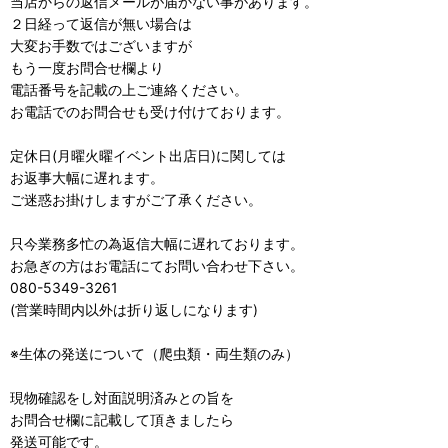
当店からの返信メールが届かない事があります。
２日経って返信が無い場合は
大変お手数ではございますが
もう一度お問合せ欄より
電話番号を記載の上ご連絡ください。
お電話でのお問合せも受け付けております。
定休日(月曜火曜イベント出店日)に関しては
お返事大幅に遅れます。
ご迷惑お掛けしますがご了承ください。
只今業務多忙の為返信大幅に遅れております。
お急ぎの方はお電話にてお問い合わせ下さい。
080-5349-3261
(営業時間内以外は折り返しになります)
※生体の発送について（爬虫類・両生類のみ）
現物確認をし対面説明済みとの旨を
お問合せ欄に記載して頂きましたら
発送可能です。